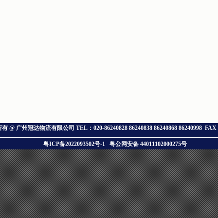
所有 @ 广州冠达物流有限公司
TEL：020-86240828 86240838 86240868 86240998 FA
粤ICP备2022093502号-1
粤公网安备 44011102000275号