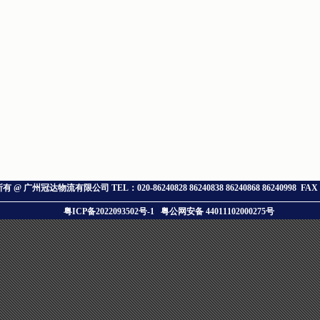
所有 @ 广州冠达物流有限公司
TEL：020-86240828 86240838 86240868 86240998 FA
粤ICP备2022093502号-1
粤公网安备 44011102000275号