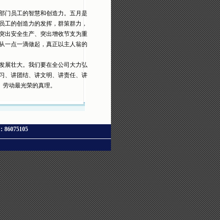
部门员工的智慧和创造力。五月是
员工的创造力的发挥，群策群力，
突出安全生产、突出增收节支为重
从一点一滴做起，真正以主人翁的
发展壮大。我们要在全公司大力弘
习、讲团结、讲文明、讲责任、讲
、劳动最光荣的真理。
X：86075105