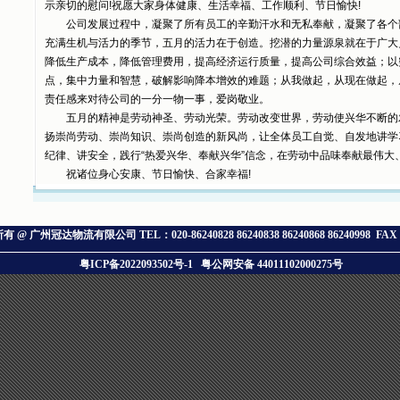
示亲切的慰问!祝愿大家身体健康、生活幸福、工作顺利、节日愉快!
公司发展过程中，凝聚了所有员工的辛勤汗水和无私奉献，凝聚了各个
充满生机与活力的季节，五月的活力在于创造。挖潜的力量源泉就在于广大
降低生产成本，降低管理费用，提高经济运行质量，提高公司综合效益；以
点，集中力量和智慧，破解影响降本增效的难题；从我做起，从现在做起，
责任感来对待公司的一分一物一事，爱岗敬业。
五月的精神是劳动神圣、劳动光荣。劳动改变世界，劳动使兴华不断的
扬崇尚劳动、崇尚知识、崇尚创造的新风尚，让全体员工自觉、自发地讲学
纪律、讲安全，践行“热爱兴华、奉献兴华”信念，在劳动中品味奉献最伟大
祝诸位身心安康、节日愉快、合家幸福!
所有 @ 广州冠达物流有限公司
TEL：020-86240828 86240838 86240868 86240998 FA
粤ICP备2022093502号-1
粤公网安备 44011102000275号