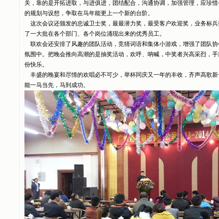
关，靠的是开拓进取，与进俱进，团结配合，沟通协调，加强管理，应珍惜今
的规划与设想，争取在马年能更上一个新的台阶。
这次会议还颁发的忠诚卫士奖，最最潜力奖，最受客户欢迎奖，业务标兵
了一大批在各个部门、各个岗位涌现出来的优秀员工。
联欢会还安排了风趣的团队活动，竞猜词语和集体小游戏，增强了团队协
氛围中。把晚会推向高潮的是抽奖活动，欢呼、呐喊，中奖者兴高采烈，手
份快乐。
丰盛的晚宴和尽情的欢唱必不可少，举杯同庆又一年的丰收，齐声高歌新
能一马当先，马到成功。